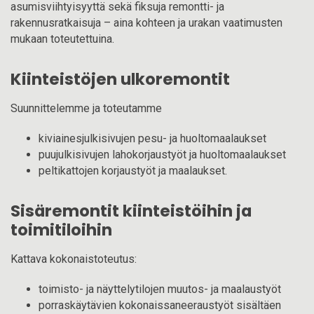
asumisviihtyisyyttä sekä fiksuja remontti- ja
rakennusratkaisuja – aina kohteen ja urakan vaatimusten
mukaan toteutettuina.
Kiinteistöjen ulkoremontit
Suunnittelemme ja toteutamme
kiviainesjulkisivujen pesu- ja huoltomaalaukset
puujulkisivujen lahokorjaustyöt ja huoltomaalaukset
peltikattojen korjaustyöt ja maalaukset.
Sisäremontit kiinteistöihin ja
toimitiloihin
Kattava kokonaistoteutus:
toimisto- ja näyttelytilojen muutos- ja maalaustyöt
porraskäytävien kokonaissaneeraustyöt sisältäen