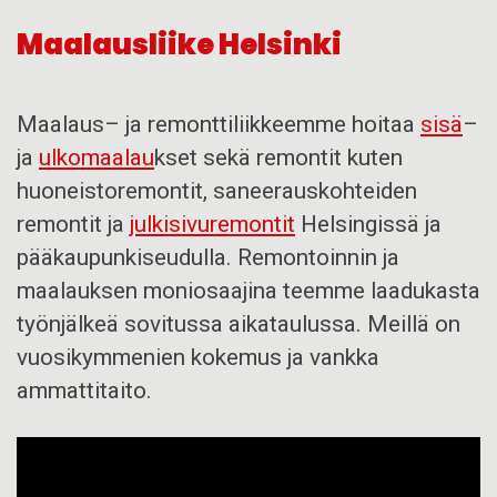
Maalausliike Helsinki
M
aalaus
– ja remontti
lii
kkeemme hoitaa
sisä
–
ja
ulkomaalau
kset
sekä remontit kuten
huoneistoremontit,
saneerauskohtei
den
remontit
ja
julkisivuremontit
Helsingissä ja
pääkaupunkiseudulla
.
Remontoinnin ja
maalauksen moniosaajina t
eemme
laadukasta
työ
n
jälkeä
sovitussa aikataulussa
.
Meillä on
vuosikymmenien kokemu
s ja vankka
ammattitaito
.