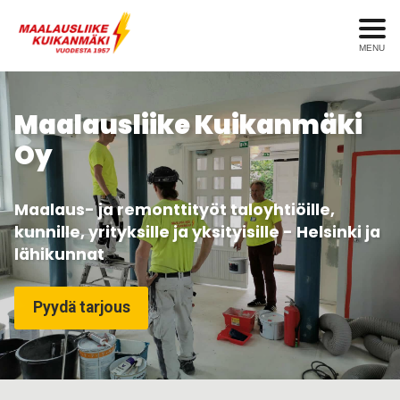
MENU
Maalausliike Kuikanmäki
Oy
Maalaus- ja remonttityöt taloyhtiöille,
kunnille, yrityksille ja yksityisille - Helsinki ja
lähikunnat
Pyydä tarjous