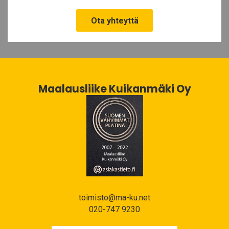
Ota yhteyttä
Maalausliike Kuikanmäki Oy
toimisto@ma-ku.net
020-747 9230